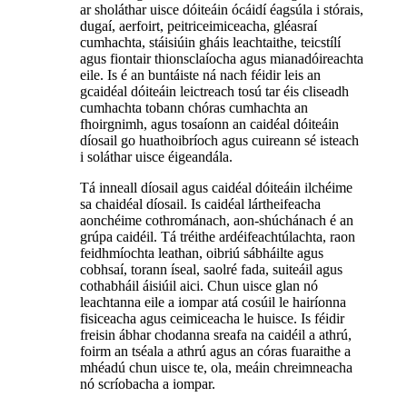
ar sholáthar uisce dóiteáin ócáidí éagsúla i stórais,
dugaí, aerfoirt, peitriceimiceacha, gléasraí
cumhachta, stáisiúin gháis leachtaithe, teicstílí
agus fiontair thionsclaíocha agus mianadóireachta
eile. Is é an buntáiste ná nach féidir leis an
gcaidéal dóiteáin leictreach tosú tar éis cliseadh
cumhachta tobann chóras cumhachta an
fhoirgnimh, agus tosaíonn an caidéal dóiteáin
díosail go huathoibríoch agus cuireann sé isteach
i soláthar uisce éigeandála.
Tá inneall díosail agus caidéal dóiteáin ilchéime
sa chaidéal díosail. Is caidéal lártheifeacha
aonchéime cothrománach, aon-shúchánach é an
grúpa caidéil. Tá tréithe ardéifeachtúlachta, raon
feidhmíochta leathan, oibriú sábháilte agus
cobhsaí, torann íseal, saolré fada, suiteáil agus
cothabháil áisiúil aici. Chun uisce glan nó
leachtanna eile a iompar atá cosúil le hairíonna
fisiceacha agus ceimiceacha le huisce. Is féidir
freisin ábhar chodanna sreafa na caidéil a athrú,
foirm an tséala a athrú agus an córas fuaraithe a
mhéadú chun uisce te, ola, meáin chreimneacha
nó scríobacha a iompar.