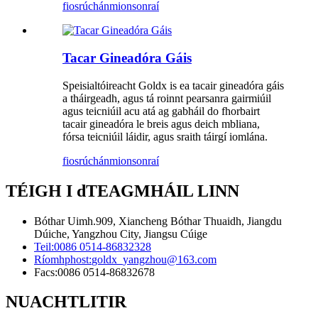
fiosrúchán
mionsonraí
Tacar Gineadóra Gáis
Speisialtóireacht Goldx is ea tacair gineadóra gáis
a tháirgeadh, agus tá roinnt pearsanra gairmiúil
agus teicniúil acu atá ag gabháil do fhorbairt
tacair gineadóra le breis agus deich mbliana,
fórsa teicniúil láidir, agus sraith táirgí iomlána.
fiosrúchán
mionsonraí
TÉIGH I dTEAGMHÁIL LINN
Bóthar Uimh.909, Xiancheng Bóthar Thuaidh, Jiangdu
Dúiche, Yangzhou City, Jiangsu Cúige
Teil:
0086 0514-86832328
Ríomhphost:
goldx_yangzhou@163.com
Facs:
0086 0514-86832678
NUACHTLITIR