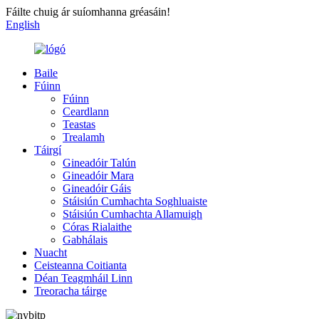
Fáilte chuig ár suíomhanna gréasáin!
English
Baile
Fúinn
Fúinn
Ceardlann
Teastas
Trealamh
Táirgí
Gineadóir Talún
Gineadóir Mara
Gineadóir Gáis
Stáisiún Cumhachta Soghluaiste
Stáisiún Cumhachta Allamuigh
Córas Rialaithe
Gabhálais
Nuacht
Ceisteanna Coitianta
Déan Teagmháil Linn
Treoracha táirge