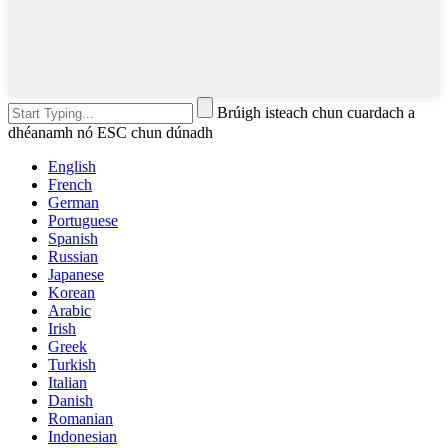
Brúigh isteach chun cuardach a
dhéanamh nó ESC chun dúnadh
English
French
German
Portuguese
Spanish
Russian
Japanese
Korean
Arabic
Irish
Greek
Turkish
Italian
Danish
Romanian
Indonesian