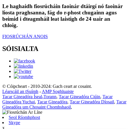
Le haghaidh fiosrúcháin faoinár dtáirgí nó faoinár
liosta praghsanna, fág do r-phost chugainn agus
beimid i dteagmháil leat laistigh de 24 uair an
chloig.
FIOSRÚCHÁN ANOIS
SÓISIALTA
© Cóipcheart - 2010-2024: Gach ceart ar cosaint.
Léarscáil an tSuímh
-
AMP Soghluaiste
Tacar Gineadóra Íseal-Torann
,
Tacar Gineadóra Ciúin
,
Tacar
Gineadóra Yuchai
,
Tacar Gineadóra
,
Tacar Gineadóra Díosail
,
Tacar
Gineadóra um Chosaint Chomhshaoil
,
Seol Ríomhphost
Skype
x