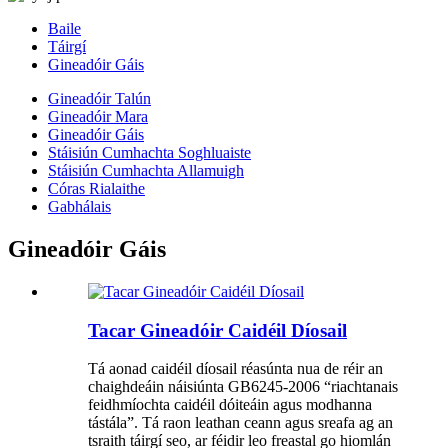
Baile
Táirgí
Gineadóir Gáis
Gineadóir Talún
Gineadóir Mara
Gineadóir Gáis
Stáisiún Cumhachta Soghluaiste
Stáisiún Cumhachta Allamuigh
Córas Rialaithe
Gabhálais
Gineadóir Gáis
Tacar Gineadóir Caidéil Díosail
Tá aonad caidéil díosail réasúnta nua de réir an
chaighdeáin náisiúnta GB6245-2006 “riachtanais
feidhmíochta caidéil dóiteáin agus modhanna
tástála”. Tá raon leathan ceann agus sreafa ag an
tsraith táirgí seo, ar féidir leo freastal go hiomlán