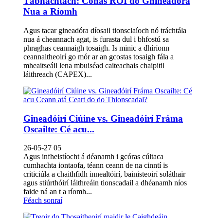
Tábhachtach: Conas ROI do Ghineadóra
Nua a Ríomh
Agus tacar gineadóra díosail tionsclaíoch nó tráchtála
nua á cheannach agat, is furasta dul i bhfostú sa
phraghas ceannaigh tosaigh. Is minic a dhíríonn
ceannaitheoirí go mór ar an gcostas tosaigh fála a
mheaitseáil lena mbuiséad caiteachais chaipitil
láithreach (CAPEX)...
Gineadóirí Ciúine vs. Gineadóirí Fráma
Oscailte: Cé acu...
26-05-27 05
Agus infheistíocht á déanamh i gcóras cúltaca
cumhachta iontaofa, téann ceann de na cinntí is
criticiúla a chaithfidh innealtóirí, bainisteoirí soláthair
agus stiúrthóirí láithreáin tionscadail a dhéanamh níos
faide ná an t a ríomh...
Féach sonraí