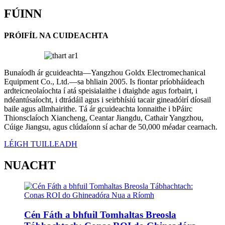
FÚINN
PRÓIFÍL NA CUIDEACHTA
Bunaíodh ár gcuideachta—Yangzhou Goldx Electromechanical
Equipment Co., Ltd.—sa bhliain 2005. Is fiontar príobháideach
ardteicneolaíochta í atá speisialaithe i dtaighde agus forbairt, i
ndéantúsaíocht, i dtrádáil agus i seirbhísiú tacair gineadóirí díosail
baile agus allmhairithe. Tá ár gcuideachta lonnaithe i bPáirc
Thionsclaíoch Xiancheng, Ceantar Jiangdu, Cathair Yangzhou,
Cúige Jiangsu, agus clúdaíonn sí achar de 50,000 méadar cearnach.
LÉIGH TUILLEADH
NUACHT
Cén Fáth a bhfuil Tomhaltas Breosla