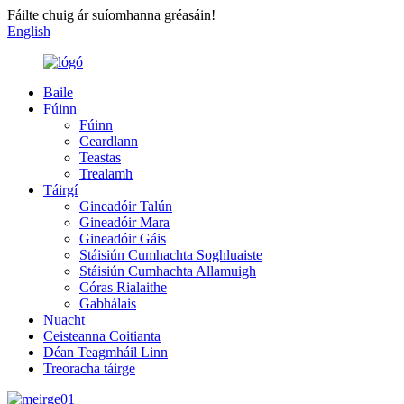
Fáilte chuig ár suíomhanna gréasáin!
English
Baile
Fúinn
Fúinn
Ceardlann
Teastas
Trealamh
Táirgí
Gineadóir Talún
Gineadóir Mara
Gineadóir Gáis
Stáisiún Cumhachta Soghluaiste
Stáisiún Cumhachta Allamuigh
Córas Rialaithe
Gabhálais
Nuacht
Ceisteanna Coitianta
Déan Teagmháil Linn
Treoracha táirge