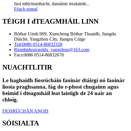
faoi mhíchumhacht, damáiste trealaimh...
Féach sonraí
TÉIGH I dTEAGMHÁIL LINN
Bóthar Uimh.909, Xiancheng Bóthar Thuaidh, Jiangdu
Dúiche, Yangzhou City, Jiangsu Cúige
Teil:
0086 0514-86832328
Ríomhphost:
goldx_yangzhou@163.com
Facs:
0086 0514-86832678
NUACHTLITIR
Le haghaidh fiosrúcháin faoinár dtáirgí nó faoinár
liosta praghsanna, fág do r-phost chugainn agus
beimid i dteagmháil leat laistigh de 24 uair an
chloig.
FIOSRÚCHÁN ANOIS
SÓISIALTA