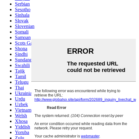
Serbian
Sesotho
Sinhala
Slovak
Slovenian
Somali
Samoan
Scots Gaelic
Shona
Sindhi
Sundanese
Swahili
Tajik
Tamil
Telugu
Thai
Ukrainian
Urdu
Uzbek
Vietnamese
Welsh
Xhosa
Yiddish
Yoruba
Zulu