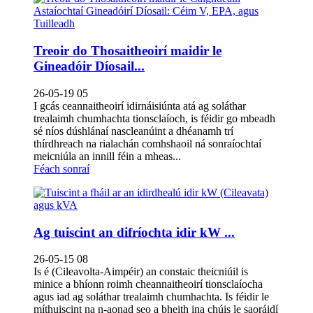
Treoir do Thosaitheoirí maidir le
Gineadóir Díosail...
26-05-19 05
I gcás ceannaitheoirí idirnáisiúnta atá ag soláthar
trealaimh chumhachta tionsclaíoch, is féidir go mbeadh
sé níos dúshlánaí nascleanúint a dhéanamh trí
thírdhreach na rialachán comhshaoil ​​ná sonraíochtaí
meicniúla an innill féin a mheas...
Féach sonraí
Ag tuiscint an difríochta idir kW ...
26-05-15 08
Is é (Cileavolta-Aimpéir) an constaic theicniúil is
minice a bhíonn roimh cheannaitheoirí tionsclaíocha
agus iad ag soláthar trealaimh chumhachta. Is féidir le
míthuiscint na n-aonad seo a bheith ina chúis le saoráidí